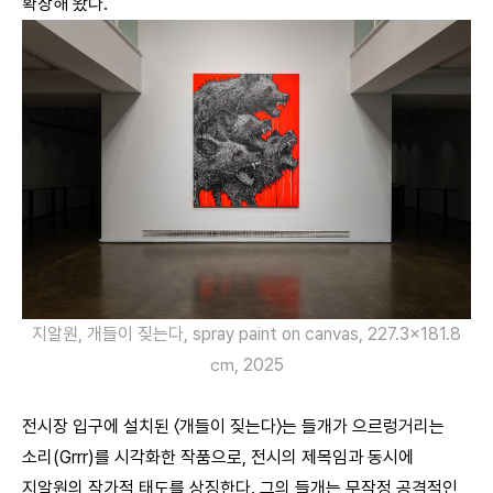
확장해 왔다.
지알원, 개들이 짖는다, spray paint on canvas, 227.3×181.8
㎝, 2025
전시장 입구에 설치된 〈개들이 짖는다〉는 들개가 으르렁거리는
소리(Grrr)를 시각화한 작품으로, 전시의 제목임과 동시에
지알원의 작가적 태도를 상징한다. 그의 들개는 무작정 공격적인