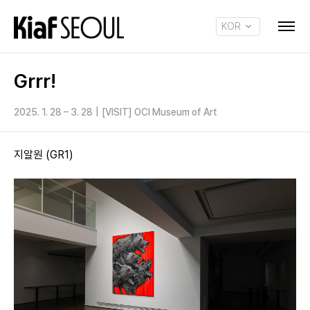
KOR
ENG
Grrr!
2025. 1. 28 – 3. 28
|
[VISIT] OCI Museum of Art
지알원 (GR1)