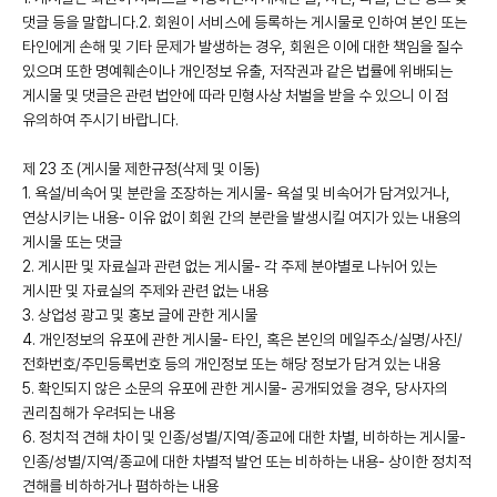
댓글 등을 말합니다.2. 회원이 서비스에 등록하는 게시물로 인하여 본인 또는
타인에게 손해 및 기타 문제가 발생하는 경우, 회원은 이에 대한 책임을 질수
있으며 또한 명예훼손이나 개인정보 유출, 저작권과 같은 법률에 위배되는
게시물 및 댓글은 관련 법안에 따라 민형사상 처벌을 받을 수 있으니 이 점
유의하여 주시기 바랍니다.
제 23 조 (게시물 제한규정(삭제 및 이동)
1. 욕설/비속어 및 분란을 조장하는 게시물- 욕설 및 비속어가 담겨있거나,
연상시키는 내용- 이유 없이 회원 간의 분란을 발생시킬 여지가 있는 내용의
게시물 또는 댓글
2. 게시판 및 자료실과 관련 없는 게시물- 각 주제 분야별로 나뉘어 있는
게시판 및 자료실의 주제와 관련 없는 내용
3. 상업성 광고 및 홍보 글에 관한 게시물
4. 개인정보의 유포에 관한 게시물- 타인, 혹은 본인의 메일주소/실명/사진/
전화번호/주민등록번호 등의 개인정보 또는 해당 정보가 담겨 있는 내용
5. 확인되지 않은 소문의 유포에 관한 게시물- 공개되었을 경우, 당사자의
권리침해가 우려되는 내용
6. 정치적 견해 차이 및 인종/성별/지역/종교에 대한 차별, 비하하는 게시물-
인종/성별/지역/종교에 대한 차별적 발언 또는 비하하는 내용- 상이한 정치적
견해를 비하하거나 폄하하는 내용