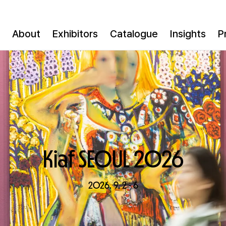
About
Exhibitors
Catalogue
Insights
P
Kiaf SEOUL 2O26
2O26. 9. 2 - 6