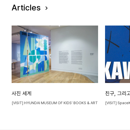
Articles
사진 세계
친구, 그리
[VISIT] HYUNDAI MUSEUM OF KIDS’ BOOKS & ART
[VISIT] Space