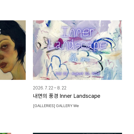
2026. 7. 22 – 8. 22
내면의 풍경 Inner Landscape
[GALLERIES] GALLERY We