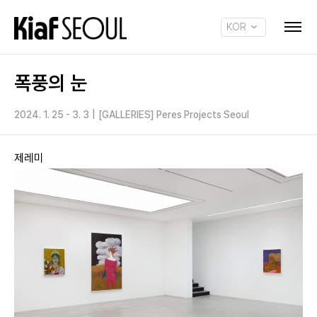
KOR
ENG
폭풍의 눈
2024. 1. 25 - 3. 3
|
[GALLERIES] Peres Projects Seoul
제레미