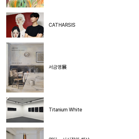
CATHARSIS
서금앵展
Titanium White