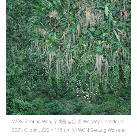
WON Seoung Won, 무게를 입은 빛 Weighty Chandelier,
2021, C-print, 222 x 178 cm ⓒ WON Seoung Won and