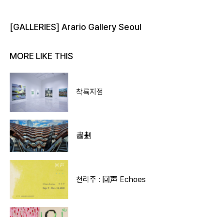
[GALLERIES] Arario Gallery Seoul
MORE LIKE THIS
착륙지점
畵劃
천리주 : 回声 Echoes