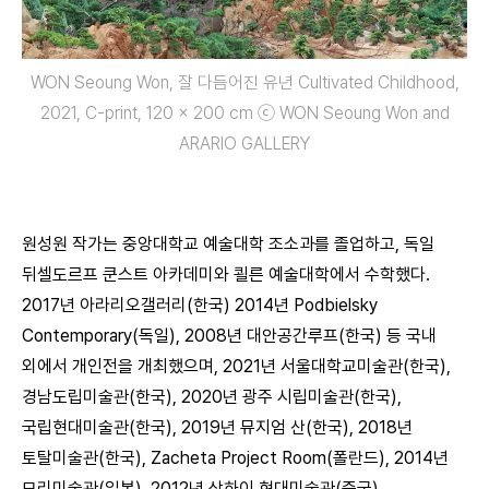
WON Seoung Won, 잘 다듬어진 유년 Cultivated Childhood,
2021, C-print, 120 x 200 cm ⓒ WON Seoung Won and
ARARIO GALLERY
원성원 작가는 중앙대학교 예술대학 조소과를 졸업하고, 독일
뒤셀도르프 쿤스트 아카데미와 쾰른 예술대학에서 수학했다.
2017년 아라리오갤러리(한국) 2014년 Podbielsky
Contemporary(독일), 2008년 대안공간루프(한국) 등 국내
외에서 개인전을 개최했으며, 2021년 서울대학교미술관(한국),
경남도립미술관(한국), 2020년 광주 시립미술관(한국),
국립현대미술관(한국), 2019년 뮤지엄 산(한국), 2018년
토탈미술관(한국), Zacheta Project Room(폴란드), 2014년
모리미술관(일본), 2012년 상하이 현대미술관(중국),