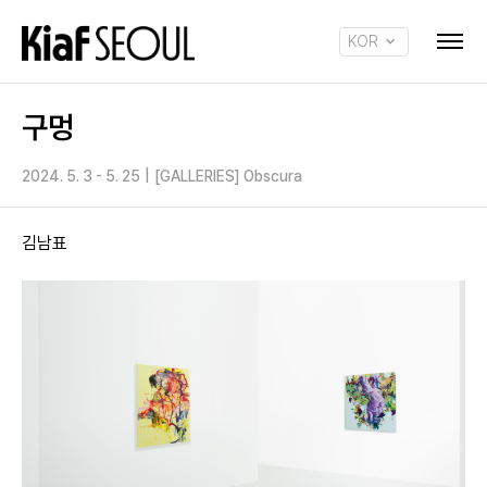
KOR
ENG
구멍
2024. 5. 3 - 5. 25
|
[GALLERIES] Obscura
김남표