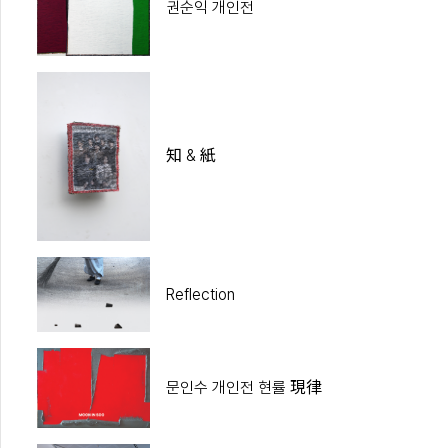
권순익 개인전
知 & 紙
Reflection
문인수 개인전 현률 現律