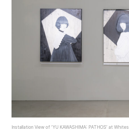
Installation View of ‘YU KAWASHIMA: PATHOS’ at Whitest