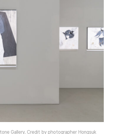
one Gallery.
Credit by photographer Hongsuk