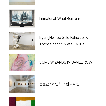
Immaterial: What Remains
ByungHo Lee Solo Exhibition<
Three Shades > at SPACE SO
SOME WIZARDS IN SAVILE ROW
전원근 : 예민하고 합리적인