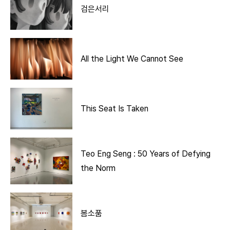
검은서리
All the Light We Cannot See
This Seat Is Taken
Teo Eng Seng : 50 Years of Defying
the Norm
봄소품