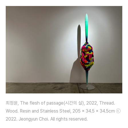
최정윤, The flesh of passage(시간의 살), 2022, Thread.
Wood. Resin and Stainless Steel, 205 x 34.5 x 34.5cm ⓒ
2022. Jeongyun Choi. All rights reserved.