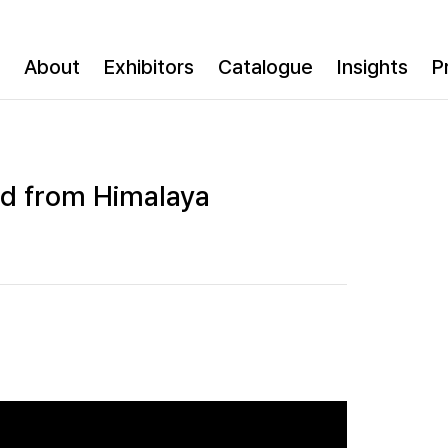
About
Exhibitors
Catalogue
Insights
P
nd from Himalaya