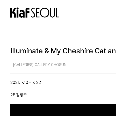
Illuminate & My Cheshire Cat a
|
[GALLERIES] GALLERY CHOSUN
2021. 7.10 – 7. 22
2F 정정주