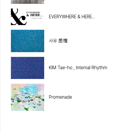
Rakajoo and Eko Nugroho
EVERYWHERE & HERE…
사유 思惟
KIM Tae-ho , Internal Rhythm
Promenade