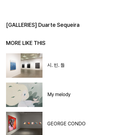
[GALLERIES] Duarte Sequeira
MORE LIKE THIS
시. 빈. 들
My melody
GEORGE CONDO