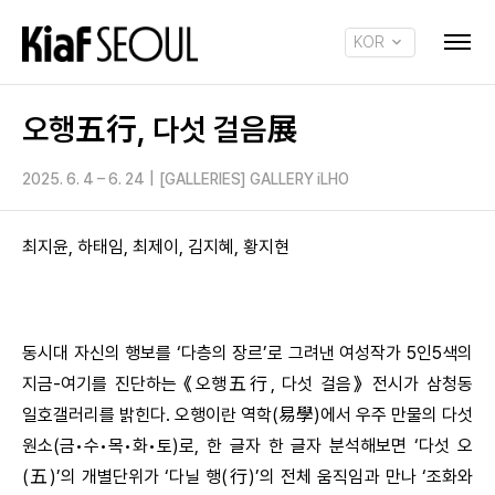
KOR
ENG
오행五行, 다섯 걸음展
2025. 6. 4 – 6. 24
|
[GALLERIES] GALLERY iLHO
최지윤, 하태임, 최제이, 김지혜, 황지현
동시대 자신의 행보를 ‘다층의 장르’로 그려낸 여성작가 5인5색의
지금-여기를 진단하는 《오행五行, 다섯 걸음》 전시가 삼청동
일호갤러리를 밝힌다. 오행이란 역학(易學)에서 우주 만물의 다섯
원소(금•수•목•화•토)로, 한 글자 한 글자 분석해보면 ‘다섯 오
(五)’의 개별단위가 ‘다닐 행(行)’의 전체 움직임과 만나 ‘조화와