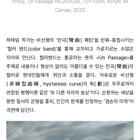
하태임, Un Passage No.254035, 70x70cm, Acrylic on
Canvas, 2025
하태임 작가는 비선형의 ‘만곡(彎曲) 패턴’을 반복•중첩시키는
‘컬러 밴드(color band)’를 통해 교차되고 가로지르는 수많은
자아와 만난다. 컬러밴드는 통로라는 뜻의 <Un Passage>를
주제로 내용이나 형상이 없어도 아름다울 수 있는 만곡(彎曲)의
컬러로 현대인들에게 위안과 소통을 준다. 자유로운 비선형
(非線型曲線, hysteresis curve)의 획(劃)은 우주로까지
연장된 평행이론 같은 ‘또 다른 자아의 표상’이다. 순환하는 세상을
향한 질서의 균형을 좇되, 인간의 한계를 인정하는 ‘겸손의 미학’이
곡면에 담긴다.