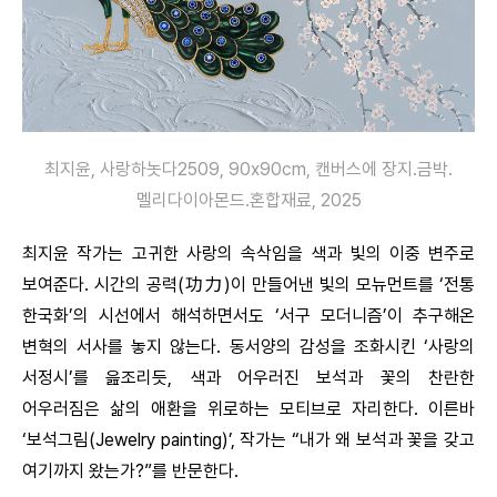
최지윤, 사랑하놋다2509, 90x90cm, 캔버스에 장지.금박.
멜리다이아몬드.혼합재료, 2025
최지윤 작가는 고귀한 사랑의 속삭임을 색과 빛의 이중 변주로
보여준다. 시간의 공력(功力)이 만들어낸 빛의 모뉴먼트를 ‘전통
한국화’의 시선에서 해석하면서도 ‘서구 모더니즘’이 추구해온
변혁의 서사를 놓지 않는다. 동서양의 감성을 조화시킨 ‘사랑의
서정시’를 읊조리듯, 색과 어우러진 보석과 꽃의 찬란한
어우러짐은 삶의 애환을 위로하는 모티브로 자리한다. 이른바
‘보석그림(Jewelry painting)’, 작가는 “내가 왜 보석과 꽃을 갖고
여기까지 왔는가?”를 반문한다.