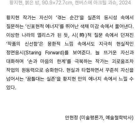
황지현, 붉은 방, 90.9×72.7cm, 캔버스에 아크릴 과슈, 2024
황지현 작가는 자신이 ‘겪는 순간’을 실존의 동시성 속에서
질문하는 ‘신표현적 에너지’를 뛰어난 색채 미감 속에서 풀어낸다.
이상한 나라의 앨리스가 된 듯, 시(時)적 질문 속에서 던져진
‘작품의 신선함’은 몽환적 느낌 속에서도 지극히 현실적인
정면응시(Staring Forward)를 보여준다. 늘 뜨거운 자신과
대화하며 ‘손과 마음의 한계’를 극복하는 작가는 괴로움조차
작업의 원동력으로 승화한다. 현실과 타협하면서 꾸준히 자신을
넘어서는 ‘꿈틀대는 실존’을 황지현 만의 에너지 속에서 느낄 수
있다.
안현정 (미술평론가, 예술철학박사)