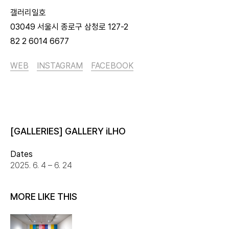
갤러리일호
03049 서울시 종로구 삼청로 127-2
82 2 6014 6677
WEB
INSTAGRAM
FACEBOOK
[GALLERIES] GALLERY iLHO
Dates
2025. 6. 4 – 6. 24
MORE LIKE THIS