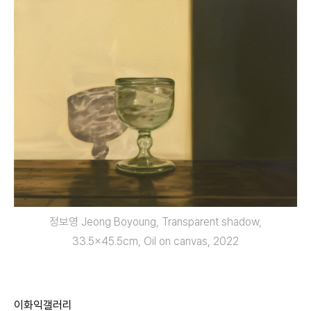
정보영 Jeong Boyoung, Transparent shadow,
33.5×45.5cm, Oil on canvas, 2022
이화익갤러리