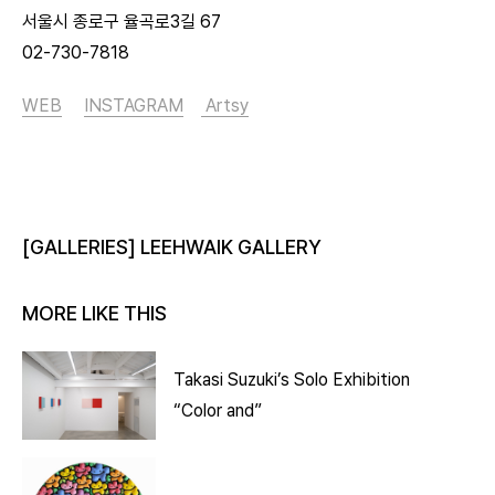
서울시 종로구 율곡로3길 67
02-730-7818
WEB
INSTAGRAM
Artsy
[GALLERIES] LEEHWAIK GALLERY
MORE LIKE THIS
Takasi Suzuki’s Solo Exhibition
“Color and”