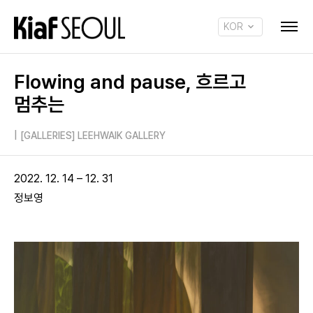
KOR
ENG
Flowing and pause, 흐르고
멈추는
|
[GALLERIES] LEEHWAIK GALLERY
2022. 12. 14 – 12. 31
정보영