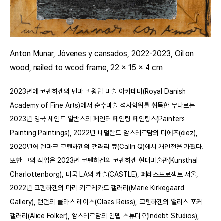
Anton Munar, Jóvenes y cansados, 2022-2023, Oil on
wood, nailed to wood frame, 22 x 15 x 4 cm
2023년에 코펜하겐의 덴마크 왕립 미술 아카데미
(Royal Danish
Academy of Fine Arts)
에서 순수미술 석사학위를 취득한 무나르는
2023년 영국 세인트 알반스의 페인터 페인팅 페인팅스
(Painters
Painting Paintings)
, 2022년 네덜란드 암스테르담의 디에즈
(diez)
,
2020년에 덴마크 코펜하겐의 갤러리 큐
(Gallri Q)
에서 개인전을 가졌다.
또한 그의 작업은 2023년 코펜하겐의 코펜하겐 현대미술관
(Kunsthal
Charlottenborg)
, 미국 LA의 캐슬
(CASTLE)
, 페레스프로젝트 서울,
2022년 코펜하겐의 마리 키르케카드 갤러리
(Marie Kirkegaard
Gallery)
, 런던의 클라스 레이스
(Claas Reiss)
, 코펜하겐의 앨리스 포커
갤러리
(Alice Folker)
, 암스테르담의 인뎁 스튜디오
(Indebt Studios)
,