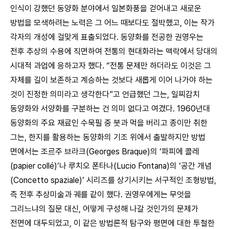
인식이 강했던 동양화 분야에서 일본화풍을 걷어내고 새로운
방법을 모색하려는 노력은 그 어느 때보다도 절박했고, 이는 작가
각자의 개성에 걸맞게 표출되었다. 동양화를 전공한 권영우는
전후 추상의 수용에 직면하여 전통의 현대화라는 맥락에서 당대의
시대적 과업에 응하고자 했다. “전통 문제만 하더라도 이것은 그
자체를 길이 보존하고 계승하는 것보다 새롭게 이어 나가야 하는
것이 진정한 의미라고 생각한다”고 언급했던 그는, 일찌감치
동양화와 서양화를 구분하는 건 의미 없다고 여겼다. 1960년대
동양화의 주요 재료인 수묵필 중 붓과 먹을 버리고 종이만 취한
그는, 한지를 활용하는 동양화의 기조 위에서 출발하지만 방법
면에서는 조르주 브라크(Georges Braque)의 ‘파피에 콜레
(papier collé)’나 루치오 폰타나(Lucio Fontana)의 ‘공간 개념
(Concetto spaziale)’ 시리즈를 상기시키는 서구적인 조형방법,
즉 전후 추상미술과 궤를 같이 했다. 권영우에게는 무엇을
그리느냐의 질문 대신, 어떻게 구성해 나갈 것인가의 문제가
전면에 대두되었고, 이 같은 방법론적 탐구와 평면에 대한 투철한