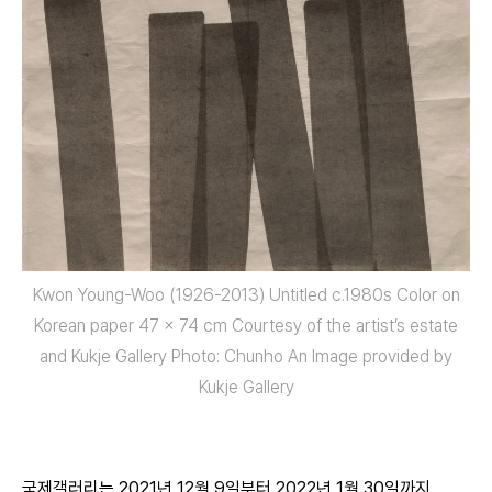
Kwon Young-Woo (1926-2013) Untitled c.1980s Color on
Korean paper 47 x 74 cm Courtesy of the artist’s estate
and Kukje Gallery Photo: Chunho An Image provided by
Kukje Gallery
국제갤러리는 2021년 12월 9일부터 2022년 1월 30일까지