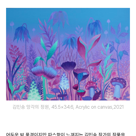
김민송 망각의 정원, 45.5×34.6, Acrylic on canvas,2021
어두운 밤 풍경이지만 따스함이 느껴지는 김민송 작가의 작품을