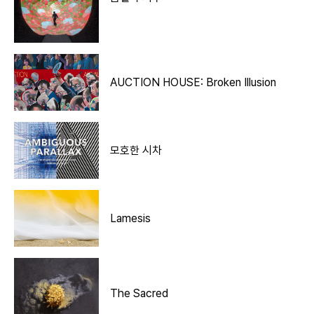
AUCTION HOUSE: Broken Illusion
모호한 시차
Lamesis
The Sacred