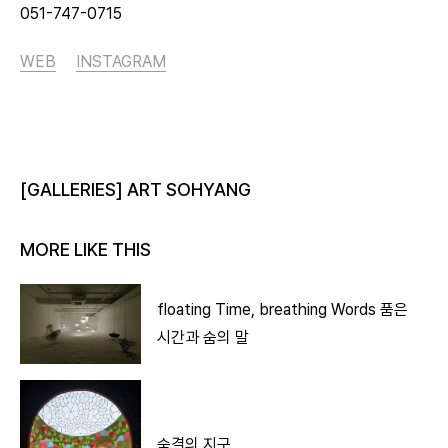
051-747-0715
WEB
INSTAGRAM
[GALLERIES] ART SOHYANG
MORE LIKE THIS
floating Time, breathing Words 품은
시간과 숨의 말
숨결의 지구