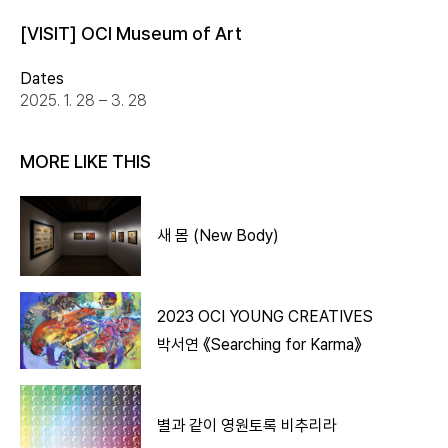
[VISIT] OCI Museum of Art
Dates
2025. 1. 28 – 3. 28
MORE LIKE THIS
새 몸 (New Body)
2023 OCI YOUNG CREATIVES
박서연 《Searching for Karma》
별과 같이 영원토록 비추리라