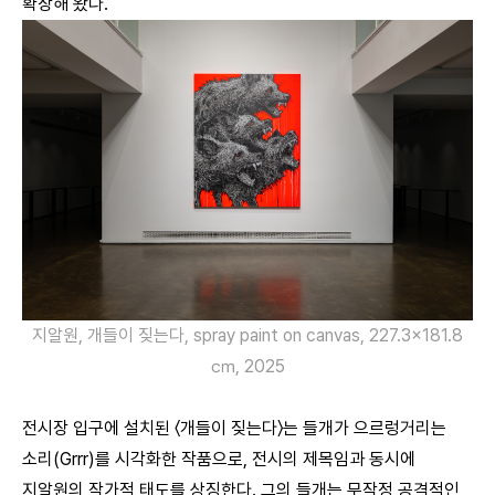
확장해 왔다.
지알원, 개들이 짖는다, spray paint on canvas, 227.3×181.8
㎝, 2025
전시장 입구에 설치된 〈개들이 짖는다〉는 들개가 으르렁거리는
소리(Grrr)를 시각화한 작품으로, 전시의 제목임과 동시에
지알원의 작가적 태도를 상징한다. 그의 들개는 무작정 공격적인