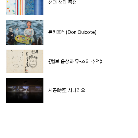
선과 색의 중첩
돈키호테(Don Quixote)
《털보 윤상과 뮤-즈의 추억》
시공時空 시나리오