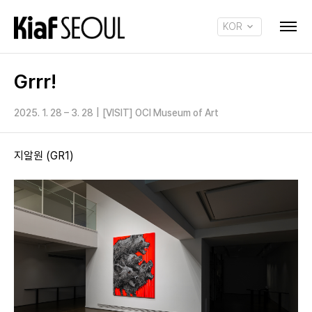
KOR
ENG
Grrr!
2025. 1. 28 – 3. 28
|
[VISIT] OCI Museum of Art
지알원 (GR1)