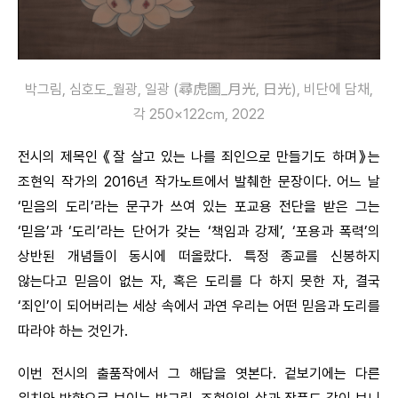
박그림, 심호도_월광, 일광 (尋虎圖_月光, 日光), 비단에 담채,
각 250×122㎝, 2022
전시의 제목인 《잘 살고 있는 나를 죄인으로 만들기도 하며》는
조현익 작가의 2016년 작가노트에서 발췌한 문장이다. 어느 날
‘믿음의 도리’라는 문구가 쓰여 있는 포교용 전단을 받은 그는
‘믿음’과 ‘도리’라는 단어가 갖는 ‘책임과 강제’, ‘포용과 폭력’의
상반된 개념들이 동시에 떠올랐다. 특정 종교를 신봉하지
않는다고 믿음이 없는 자, 혹은 도리를 다 하지 못한 자, 결국
‘죄인’이 되어버리는 세상 속에서 과연 우리는 어떤 믿음과 도리를
따라야 하는 것인가.
이번 전시의 출품작에서 그 해답을 엿본다. 겉보기에는 다른