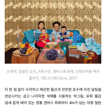
조현익, 믿음의 도리_가족사진, 캔버스에 유채, 인테리어용 벽지
콜라주, 130.3×193.9㎝, 2017
티 한 점 없이 수려하고 매끈한 필선과 잔잔한 호수에 비친 달빛을
연상시키는 곱고 나지막한 색채를 사용하는 박그림, 유화 물감
냄새 짙게 배어 있는 정통 캔버스 회화부터 4m가 넘는 대형 철판