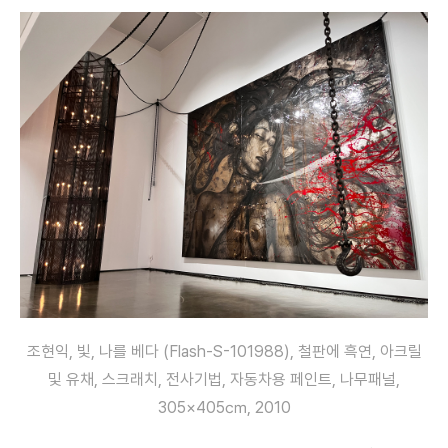
조현익, 빛, 나를 베다 (Flash-S-101988), 철판에 흑연, 아크릴
및 유채, 스크래치, 전사기법, 자동차용 페인트, 나무패널,
305×405㎝, 2010