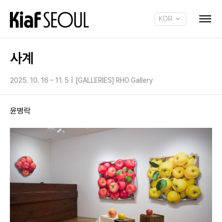
KOR
ENG
사계
2025. 10. 16 – 11. 5
|
[GALLERIES] RHO Gallery
윤병락