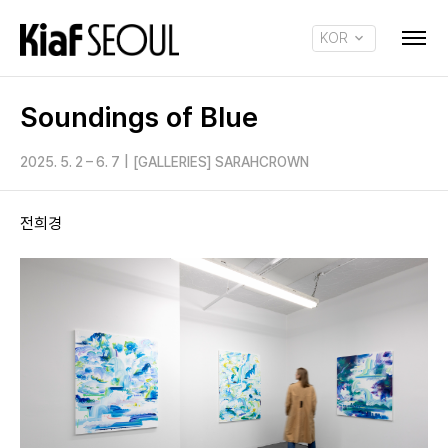
KOR
ENG
Soundings of Blue
2025. 5. 2 – 6. 7
|
[GALLERIES] SARAHCROWN
전희경