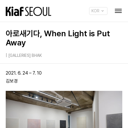
KOR
ENG
아로새기다, When Light is Put
Away
|
[GALLERIES] BHAK
2021. 6. 24 – 7. 10
김보경