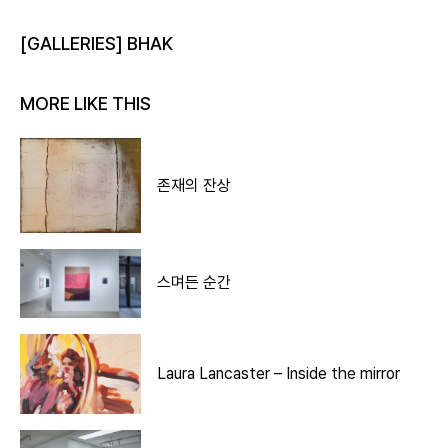
[GALLERIES] BHAK
MORE LIKE THIS
존재의 잔상
스며든 순간
Laura Lancaster – Inside the mirror