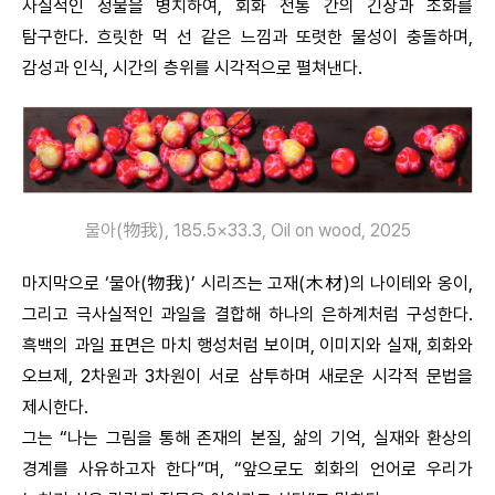
사실적인 정물을 병치하여, 회화 전통 간의 긴장과 조화를
탐구한다. 흐릿한 먹 선 같은 느낌과 또렷한 물성이 충돌하며,
감성과 인식, 시간의 층위를 시각적으로 펼쳐낸다.
물아(物我), 185.5×33.3, Oil on wood, 2025
마지막으로 ‘물아(物我)’ 시리즈는 고재(木材)의 나이테와 옹이,
그리고 극사실적인 과일을 결합해 하나의 은하계처럼 구성한다.
흑백의 과일 표면은 마치 행성처럼 보이며, 이미지와 실재, 회화와
오브제, 2차원과 3차원이 서로 삼투하며 새로운 시각적 문법을
제시한다.
그는 “나는 그림을 통해 존재의 본질, 삶의 기억, 실재와 환상의
경계를 사유하고자 한다”며, “앞으로도 회화의 언어로 우리가