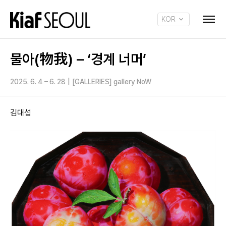
KOR
ENG
물아(物我) – ‘경계 너머’
2025. 6. 4 – 6. 28
|
[GALLERIES] gallery NoW
김대섭