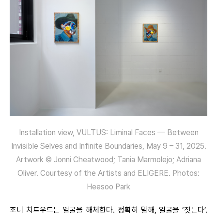
Installation view, VULTUS: Liminal Faces — Between
Invisible Selves and Infinite Boundaries, May 9 – 31, 2025.
Artwork © Jonni Cheatwood; Tania Marmolejo; Adriana
Oliver. Courtesy of the Artists and ELIGERE. Photos:
Heesoo Park
조니 치트우드는 얼굴을 해체한다. 정확히 말해, 얼굴을 ‘짓는다’.