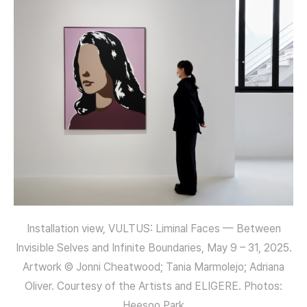
Installation view, VULTUS: Liminal Faces — Between
Invisible Selves and Infinite Boundaries, May 9 – 31, 2025.
Artwork © Jonni Cheatwood; Tania Marmolejo; Adriana
Oliver. Courtesy of the Artists and ELIGERE. Photos:
Heesoo Park