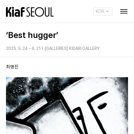
KOR
ENG
‘Best hugger’
2025. 5. 24 – 6. 21
|
[GALLERIES] KIDARI GALLERY
최명진