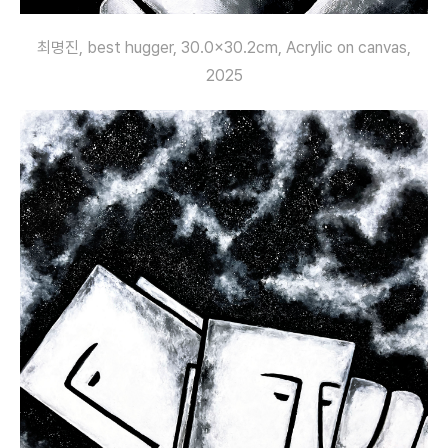
최명진, best hugger, 30.0×30.2cm, Acrylic on canvas,
2025