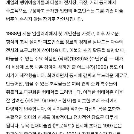
계열의 행위예술가들과 더불어 전시장, 극장, 거리 등지에서
주도적으로 구성하고 소개한 일련의 퍼포먼스는 그를 기존 미술
범주에 속하지 않는 작가로 각인시킵니다.
1988년 서울 일갤러리에서 첫 개인전을 가졌고, 이후 새로운
형식의 조각 설치와 퍼포먼스로 장르의 경계를 넘나드는 다수의
전시와 프로그램에 참여했습니다. 이불의 초기 활동을 설명할 때,
빼놓을 수 없는 주요 작품인 〈낙태〉(1989)와 〈수난유감 — 내가
이 세상에 소풍 나온 강아지 새끼인 줄 아느냐?〉(1990) 등도 이
시기에 제작했습니다. 화려하면서 동시에 값싸고 부드러운 재료로
만들어진, 입을 수 있는 조각물들은 여러 겹의 손과 촉수들이
뒤틀리고 파편화된 형태학을 그려냅니다. 이러한 형태학은 이후
잘 알려진 〈사이보그〉(1997 – 현재)를 비롯한 여러 조각에서
다양하게 변주합니다. 이 시기부터 작가는 자신의 몸을 포함한
포괄적인 의미의 신체를 미학적이고 정치적인 장으로 다루게
됩니다. 뉴욕 현대미술관 《프로젝트》 전시에 초대된 1997년은