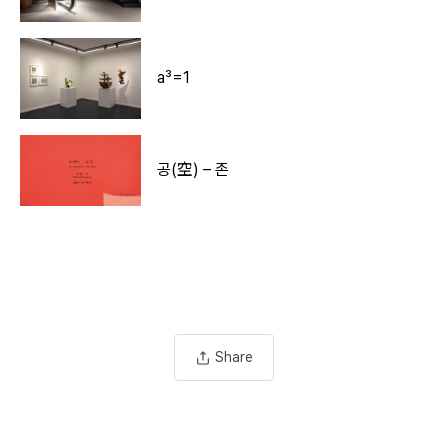
a³=1
공(空) – 존
Share