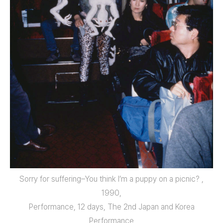
Sorry for suffering–You think I’m a puppy on a picnic? ,
1990,
Performance, 12 days, The 2nd Japan and Korea
Performance