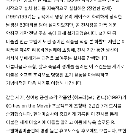
작가에게 중요한 한 해였습니다. 1991년 자하문미술관 전시를
시작으로 설치 형태를 지속적으로 실험해온 〈장엄한 광채〉
(1991/1997)는 뉴욕에서 냉장 유리 케이스에 화려하게 장식한
날생선 63마리를 담아 설치되었지만, 곧 전시장을 가득 메운
악취로 개막 전날 주최 측에 의해 철거되었습니다. 철거된 뒤
미술관 인근 호텔에 보관 중이던 작품을 직접 본 하랄트 제만은 이
작품을 제4회 리옹비엔날레에 초청해, 전시 기간 동안 생선이
서서히 부패해가는 과정을 보여주는 설치를 감행합니다.
아름다움과 추함, 삶과 죽음의 경계를 둘러싼 이 스캔들을 계기로
이불은 소프트 조각으로 명명된 초기 활동을 마무리하고
기념비적인 다음 시기로 이행해 나갑니다.
같은 시기, 참여형 풍선 조각 작품인 〈히드라(모뉴먼트)〉(1997)가
《Cities on the Move》 프로젝트에 초청돼, 2년간 7개 도시를
순회했습니다. 현대미술사에 중요하게 기록된 이 전시를 통해
이불은 세계 미술계에 이름을 알리고 이듬해 뉴욕 솔로몬 R.
구겐하임미술관의 명망 높은 휴고보스상 후보에도 오릅니다. 또한