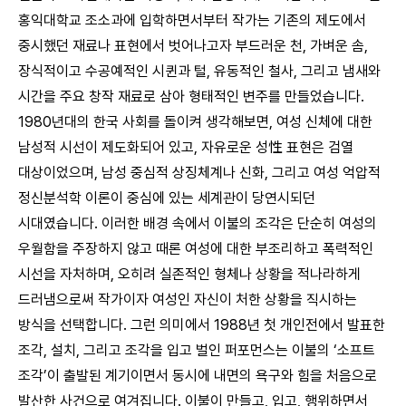
홍익대학교 조소과에 입학하면서부터 작가는 기존의 제도에서
중시했던 재료나 표현에서 벗어나고자 부드러운 천, 가벼운 솜,
장식적이고 수공예적인 시퀸과 털, 유동적인 철사, 그리고 냄새와
시간을 주요 창작 재료로 삼아 형태적인 변주를 만들었습니다.
1980년대의 한국 사회를 돌이켜 생각해보면, 여성 신체에 대한
남성적 시선이 제도화되어 있고, 자유로운 성性 표현은 검열
대상이었으며, 남성 중심적 상징체계나 신화, 그리고 여성 억압적
정신분석학 이론이 중심에 있는 세계관이 당연시되던
시대였습니다. 이러한 배경 속에서 이불의 조각은 단순히 여성의
우월함을 주장하지 않고 때론 여성에 대한 부조리하고 폭력적인
시선을 자처하며, 오히려 실존적인 형체나 상황을 적나라하게
드러냄으로써 작가이자 여성인 자신이 처한 상황을 직시하는
방식을 선택합니다. 그런 의미에서 1988년 첫 개인전에서 발표한
조각, 설치, 그리고 조각을 입고 벌인 퍼포먼스는 이불의 ‘소프트
조각’이 출발된 계기이면서 동시에 내면의 욕구와 힘을 처음으로
발산한 사건으로 여겨집니다. 이불이 만들고, 입고, 행위하면서