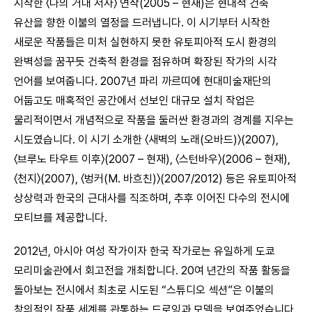
시작한 〈나의 거대 서사〉 연작(2005 – 현재)은 현대적 건축
유산을 향한 이불의 열정을 드러냅니다. 이 시기부터 시작한
새로운 작품들은 미처 실현하지 못한 유토피아적 도시 환경의
완벽성을 꿈꾸듯 건축적 환경을 점유하며 확장된 작가의 시각
언어를 보여줍니다. 2007년 파리 까르띠에 현대미술재단의
어둡고도 매혹적인 공간에서 선보인 대규모 설치 작업은
물리적이면서 개념적으로 작품을 둘러싼 환경과의 경계를 지우는
시도였습니다. 이 시기 소개한 〈새벽의 노래(오바드)〉(2007),
〈브루노 타우트 이후〉(2007 – 현재), 〈스턴바우〉(2006 – 현재),
〈천지〉(2007), 〈벙커(M. 바흐친)〉(2007/2012) 등은 유토피아적
상상력과 한국의 근대사를 직조하며, 추후 이어진 다수의 전시에
모티브를 제공합니다.
2012년, 아시아 여성 작가이자 한국 작가로는 유일하게 도쿄
모리미술관에서 회고전을 개최합니다. 20여 년간의 작품 활동을
돌아보는 전시에서 최초로 시도된 “스튜디오 섹션”은 이불의
창의적인 작품 세계를 관통하는 드로잉과 모델을 보여주었습니다.