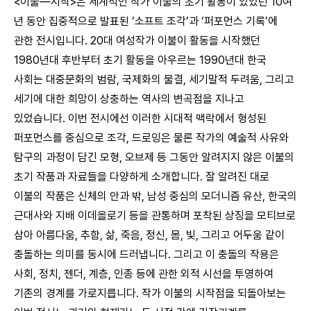
<이불―시작>은 세계적인 작가 이불의 초기 활동이 있었던 10여
년 동안 집중적으로 발표된 ‘소프트 조각’과 ‘퍼포먼스 기록’에
관한 전시입니다. 20대 여성작가 이불이 활동을 시작했던
1980년대 후반부터 초기 활동을 아우르는 1990년대 한국
사회는 대중문화의 범람, 국제화의 물결, 세기말적 두려움, 그리고
세기에 대한 희망이 상충하는 역사의 변곡점을 지나고
있었습니다. 이번 전시에선 이러한 시대적 맥락에서 형성된
퍼포먼스를 중심으로 조각, 드로잉은 물론 작가의 예술적 사유와
탐구의 과정이 담긴 모형, 오브제 등 그동안 알려지지 않은 이불의
초기 작품과 자료들을 다양하게 소개합니다. 잘 알려진 대로
이불의 작품은 신체의 안과 밖, 남성 중심의 모더니즘 유산, 한국의
근대사와 지배 이데올로기 등을 관통하며 포착된 상징을 모티브로
삼아 아름다움, 추함, 삶, 죽음, 정신, 몸, 빛, 그리고 어두움 같이
충돌하는 의미를 동시에 드러냅니다. 그리고 이 충돌의 작용은
사회, 정치, 젠더, 계층, 인종 등에 관한 외적 시선을 투영하여
기존의 경계를 가로지릅니다. 작가 이불의 시작점을 되돌아보는