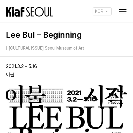
KOR
ENG
Lee Bul – Beginning
|
[CULTURAL ISSUE] Seoul Museum of Art
2021.3.2 – 5.16
이불