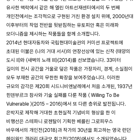
유사한 맥락에서 같은 해 열린 아트선재센터에서의 두 번째
개인전에서는 조각적으로 구현된 거친 환경 설치 위에, 2000년대
이후부터의 작업 전반을 뒷받침하는 유토피안 혹은 미래파
모더니즘을 제시하는 작품들을 함께 소개합니다.
2014년 현대자동차와 국립현대미술관의 커미션 프로젝트에
초대된 이불은 〈나의 거대 서사〉의 연장선상에 있는 신작 〈태양의
도시 II〉와 〈새벽의 노래 III〉(2014)를 선보였습니다. 33미터
길이의 전시 공간을 거울로 덮은 작품은 가장자리, 경계, 소실점이
모두 부재한 공간의 무한한 확장을 보여주었습니다. 이러한
규모의 감각은 제20회 시드니비엔날레에서 처음 소개된, 1937년
힌덴부르크 참사와 기술 실패를 다룬 작품 〈 Willing To Be
Vulnerable 〉(2015 – 2016)에서 또 다른 층위로 발전됩니다.
은박지로 제작해 거대한 초현실적 기념비의 형상을 한 이
비행선은 스테파니 로젠탈이 기획한 베를린 그로피우스
바우에서의 개인전(2018)과 작가의 30년을 회고하는 영국 런던
헤이워드 갤러리 대규모 회고전(2018)에서도 소개되었습니다.