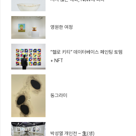
영원한 여정
“헬로 키티” 데이터베이스 페인팅 토템
+ NFT
동그라미
박성열 개인전 – 生(생)