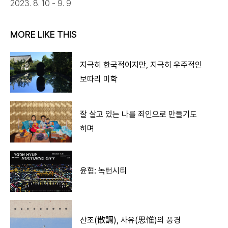
2023. 8. 10 - 9. 9
MORE LIKE THIS
지극히 한국적이지만, 지극히 우주적인
보따리 미학
잘 살고 있는 나를 죄인으로 만들기도
하며
윤협: 녹턴시티
산조(散調), 사유(思惟)의 풍경