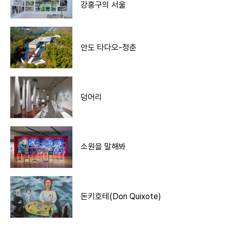
강홍구의 서울
안도 타다오-청춘
덩어리
소원을 말해봐
돈키호테(Don Quixote)