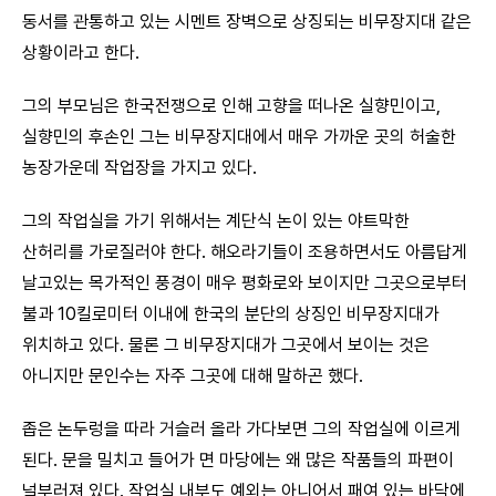
동서를 관통하고 있는 시멘트 장벽으로 상징되는 비무장지대 같은
상황이라고 한다.
그의 부모님은 한국전쟁으로 인해 고향을 떠나온 실향민이고,
실향민의 후손인 그는 비무장지대에서 매우 가까운 곳의 허술한
농장가운데 작업장을 가지고 있다.
그의 작업실을 가기 위해서는 계단식 논이 있는 야트막한
산허리를 가로질러야 한다. 해오라기들이 조용하면서도 아름답게
날고있는 목가적인 풍경이 매우 평화로와 보이지만 그곳으로부터
불과 10킬로미터 이내에 한국의 분단의 상징인 비무장지대가
위치하고 있다. 물론 그 비무장지대가 그곳에서 보이는 것은
아니지만 문인수는 자주 그곳에 대해 말하곤 했다.
좁은 논두렁을 따라 거슬러 올라 가다보면 그의 작업실에 이르게
된다. 문을 밀치고 들어가 면 마당에는 왜 많은 작품들의 파편이
널부러져 있다. 작업실 내부도 예외는 아니어서 패여 있는 바닥에