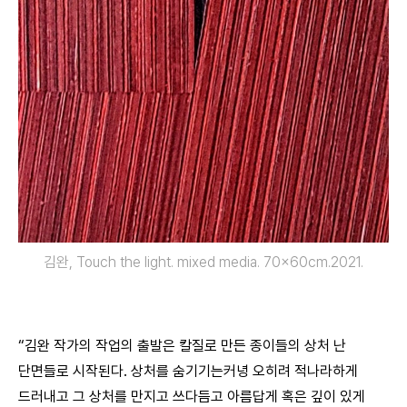
김완, Touch the light. mixed media. 70×60cm.2021.
“김완 작가의 작업의 출발은 칼질로 만든 종이들의 상처 난
단면들로 시작된다. 상처를 숨기기는커녕 오히려 적나라하게
드러내고 그 상처를 만지고 쓰다듬고 아름답게 혹은 깊이 있게