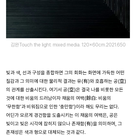
김완Touch the light. mixed media. 120×60cm.2021.650
빛과 색, 선과 구성을 종합하면 그의 회화는 화면에 가득한 어떤
질감과 그 의미에 대한 물리적 결과는 유(有)와 호흡하는 공(空)
의 관계를 산출시킨다. 여기서 공(空)은 결국 나를 비롯한 모든
것에 대한 비움의 드러남이자 채움의 여백(餘白: 비움의
‘무한함’과 비워짐으로 인한 ‘충만함’)이라 해도 무리는 없다.
어딘가 모르게 경건함을 도출시키는 이 채움의 여백은, 공은
빛이고 빛은 시각에 잡히지 않으나 존재함(有)을 의미하며, 그
존재성은 색과 형으로 대체되는 것과 같다.