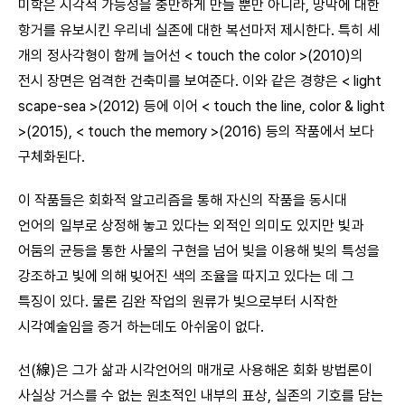
미학은 시각적 가능성을 충만하게 만들 뿐만 아니라, 망막에 대한
항거를 유보시킨 우리네 실존에 대한 복선마저 제시한다. 특히 세
개의 정사각형이 함께 늘어선 < touch the color >(2010)의
전시 장면은 엄격한 건축미를 보여준다. 이와 같은 경향은 < light
scape-sea >(2012) 등에 이어 < touch the line, color & light
>(2015), < touch the memory >(2016) 등의 작품에서 보다
구체화된다.
이 작품들은 회화적 알고리즘을 통해 자신의 작품을 동시대
언어의 일부로 상정해 놓고 있다는 외적인 의미도 있지만 빛과
어둠의 균등을 통한 사물의 구현을 넘어 빛을 이용해 빛의 특성을
강조하고 빛에 의해 빚어진 색의 조율을 따지고 있다는 데 그
특징이 있다. 물론 김완 작업의 원류가 빛으로부터 시작한
시각예술임을 증거 하는데도 아쉬움이 없다.
선(線)은 그가 삶과 시각언어의 매개로 사용해온 회화 방법론이
사실상 거스를 수 없는 원초적인 내부의 표상, 실존의 기호를 담는