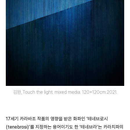
김완,Touch the light. mixed media. 120×120cm.2021.
17세기 카라바조 작품의 영향을 받은 화파인 ‘테네브로시
(tenebrosi)’를 지정하는 용어이기도 한 ‘테네브라’는 카라치파의