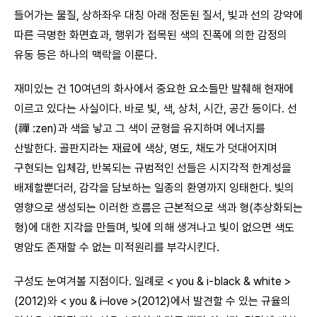
들어가는 물질, 상하좌우 대칭 아래 정돈된 질서, 빛과 선의 강약에
따른 극명한 화면효과, 행위가 접목된 색의 진폭에 의한 감정의
유동 등은 하나의 맥락을 이룬다.
재미있는 건 10여년의 화사에서 중요한 요소들만 발췌해 현재에
이르고 있다는 사실이다. 바로 빛, 색, 상처, 시간, 공간 등이다. 선
(禪 :zen)과 색을 낳고 그 색이 균형을 유지하며 에너지를
산발한다. 골판지라는 재료에 색상, 명도, 채도가 덧대어지며
구현되는 입체감, 반복되는 규범적인 선들은 시지각적 한계성을
배제할뿐더러, 감각을 담보하는 일종의 환영까지 잉태한다. 빛의
영향으로 생성되는 이러한 흐름은 근본적으로 색과 형(추상화되는
형)에 대한 지각을 만들며, 빛에 의해 생겨나고 빛이 없으면 색도
명암도 존재할 수 없는 미적원리를 부각시킨다.
구성도 눈여겨볼 지점이다. 일례로 < you & i-black & white >
(2012)와 < you & i–love >(2012)에서 발견할 수 있는 규율의