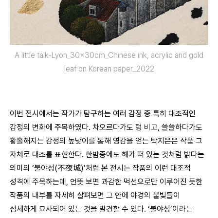
A little talk-Lyon_30x30cm_Chinese ink, acrylic and gold
leaf on Korean paper_2022
이번 전시에서는 작가가 탐구하는 여러 감정 중 특히 대조적인
감정의 변화에 주목하였다. 차오르다가도 텅 비고, 쓸쓸하다가도
황홀해지는 감정의 높낮이를 통해 영감을 얻는 박지은은 작품 그
자체로 대조를 표현한다. 한밤중에도 해가 떠 있는 것처럼 밝다는
의미의 ‘불야성(不夜城)’처럼 본 전시는 작품의 이런 대조적
성격에 주목하는데, 언뜻 보면 과감한 먹선으로만 이루어진 듯한
작품의 내부를 자세히 살펴보면 그 안에 야경의 불빛들이
섬세하게 묘사되어 있는 것을 발견할 수 있다. ‘불야성’이라는