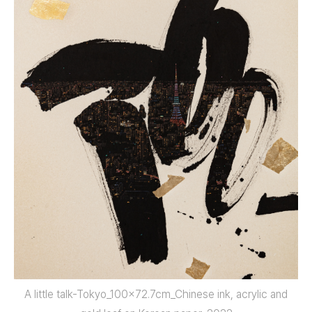
A little talk-Tokyo_100x72.7cm_Chinese ink, acrylic and