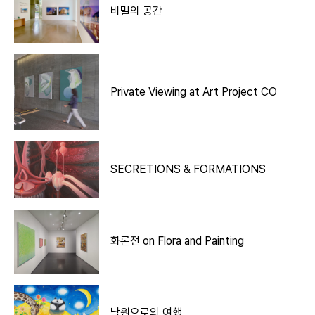
비밀의 공간
Private Viewing at Art Project CO
SECRETIONS & FORMATIONS
화론전 on Flora and Painting
낙원으로의 여행