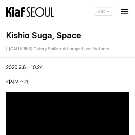
KOR
ENG
Kishio Suga, Space
|
[GALLERIES] Gallery Shilla + Art project and Partners
2020.9.8 – 10.24
키시오 스가