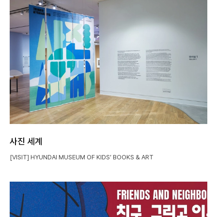
사진 세계
[VISIT] HYUNDAI MUSEUM OF KIDS’ BOOKS & ART