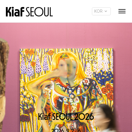
KOR
ENG
Kiaf SEOUL 2O26
2O26. 9. 2 - 6