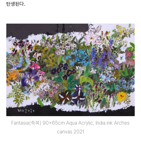
탄생된다.
Fantasia(축복) 90x65cm Aqua Acrylic, India ink Arches
canvas 2021