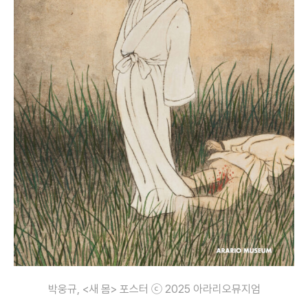
박웅규, <새 몸> 포스터 ⓒ 2025 아라리오뮤지엄