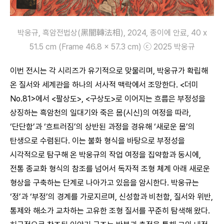
박웅규, 흑암전법상(黑闇轉法相), 2024, 종이에 안료, 40 x
51.5 cm (Frame 46.8 x 57.3 cm) ⓒ 2025 박웅규
이번 전시는 각 시리즈가 유기적으로 맞물리며, 박웅규가 확립해
온 질서와 세계관을 하나의 서사적 맥락에서 조망한다. <더미
No.81>에서 <팔상도>, <구상도>로 이어지는 흐름은 부정성을
상징하는 흑암천의 일대기와 죽은 몸(시신)의 여정을 따라,
‘단단함’과 ‘흐트러짐’의 상반된 과정을 경유해 ‘새로운 몸’의
탄생으로 수렴된다. 이는 불화 형식을 바탕으로 부정성을
시각적으로 탐구해 온 박웅규의 작업 여정을 집약함과 동시에,
전통 종교화 형식의 참조를 넘어서 독자적 조형 체계 아래 새로운
형상을 구축하는 단계로 나아가고 있음을 암시한다. 박웅규는
‘정’과 ‘부정’의 경계를 가로지르며, 신성함과 비천함, 질서와 위반,
통제와 해소가 교차하는 고유한 조형 질서를 꾸준히 탐색해 왔다.