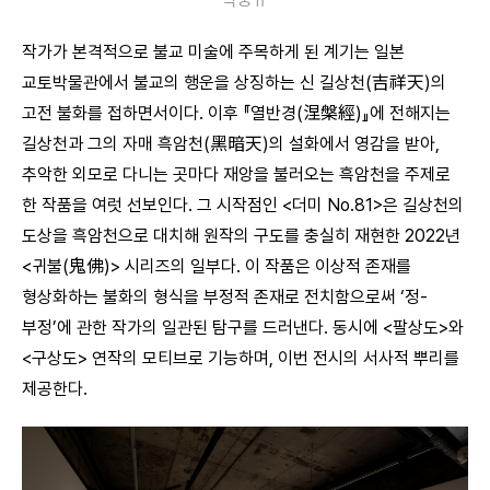
작가가 본격적으로 불교 미술에 주목하게 된 계기는 일본
교토박물관에서 불교의 행운을 상징하는 신 길상천(吉祥天)의
고전 불화를 접하면서이다. 이후 『열반경(涅槃經)』에 전해지는
길상천과 그의 자매 흑암천(黑暗天)의 설화에서 영감을 받아,
추악한 외모로 다니는 곳마다 재앙을 불러오는 흑암천을 주제로
한 작품을 여럿 선보인다. 그 시작점인 <더미 No.81>은 길상천의
도상을 흑암천으로 대치해 원작의 구도를 충실히 재현한 2022년
<귀불(鬼佛)> 시리즈의 일부다. 이 작품은 이상적 존재를
형상화하는 불화의 형식을 부정적 존재로 전치함으로써 ‘정-
부정’에 관한 작가의 일관된 탐구를 드러낸다. 동시에 <팔상도>와
<구상도> 연작의 모티브로 기능하며, 이번 전시의 서사적 뿌리를
제공한다.