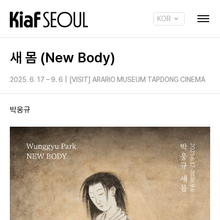
KOR
ENG
새 몸 (New Body)
2025. 6. 17 – 9. 6
|
[VISIT] ARARIO MUSEUM TAPDONG CINEMA
박웅규