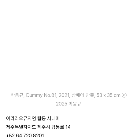
박웅규, Dummy No.81, 2021, 삼베에 안료, 53 x 35 cm ⓒ
2025 박웅규
아라리오뮤지엄 탑동 시네마
제주특별자치도 제주시 탑동로 14
+82 64 720 8201