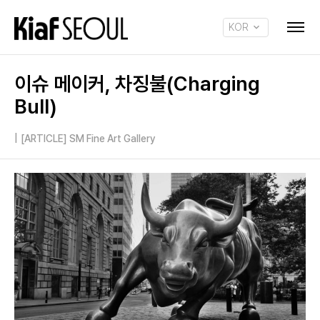
KOR
ENG
이슈 메이커, 차징불(Charging
Bull)
|
[ARTICLE] SM Fine Art Gallery