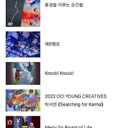
풍경을 이루는 순간들
제9행성
Knock! Knock!
2023 OCI YOUNG CREATIVES
박서연 《Searching for Karma》
Merry Go Round of Life