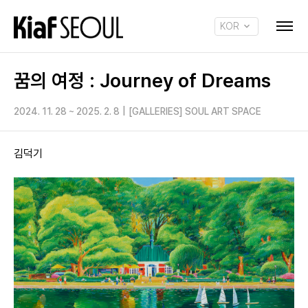
KOR
ENG
꿈의 여정 : Journey of Dreams
2024. 11. 28 ~ 2025. 2. 8
|
[GALLERIES] SOUL ART SPACE
김덕기