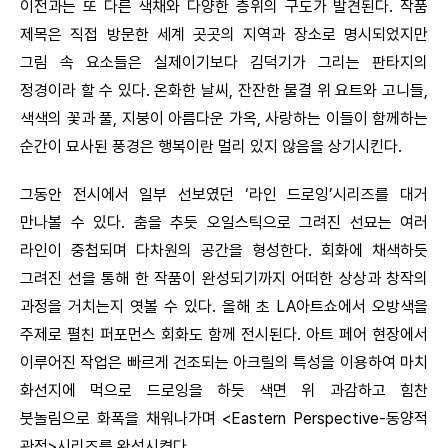
이전과는 또 다른 색채와 다양한 층위의 구도가 발견된다. 작품
제목은 직접 방문한 세계 곳곳의 지역과 장소로 명시되었지만
그림 속 요소들은 실제이기보다 김덕기가 그리는 판타지의
정경이라 할 수 있다. 온화한 날씨, 잔잔한 물결 위 요트와 고니들,
색색의 꽃과 풀, 지붕이 아름다운 가옥, 사랑하는 이들이 함께하는
순간이 묘사된 풍경은 행복이란 멀리 있지 않음을 상기시킨다.
그동안 전시에서 일부 선보였던 ‘라인 드로잉’시리즈를 대거
만나볼 수 있다. 춤을 추듯 오일스틱으로 그려진 선묘는 여러
라인이 중첩되며 다차원의 공간을 형성한다. 회화에 채색하듯
그려진 선을 통해 한 작품이 완성되기까지 어떠한 상상과 창작의
과정을 거치는지 엿볼 수 있다. 올해 초 LA아트쇼에서 오방색을
주제로 펼친 퍼포먼스 회화도 함께 전시된다. 아트 페어 현장에서
이루어진 작업은 빠르게 건조되는 아크릴의 특성을 이용하여 마치
화선지에 먹으로 드로잉을 하듯 색면 위 과감하고 힘찬
붓놀림으로 화폭을 채워나가며 <Eastern Perspective-동양적
관점>시리즈를 완성시켰다.