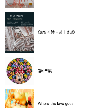
《울림의 詩 – 빛과 생명》
김바르展
Where the love goes