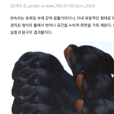
20개의 손_acrylic on linen_193.3×130.3㎝_2024
연속되는 프레임 속에 갇혀 꿈틀거리더니, 이내 유동적인 형태로 
경직된 형식의 틀에서 벗어나 공간을 누비며 화면을 가득 채운다.
실험과 탐구의 결과물이다.