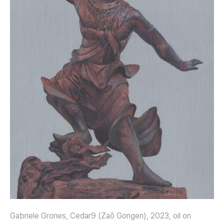
Gabriele Grones, Cedar9 (Zaō Gongen), 2023, oil on