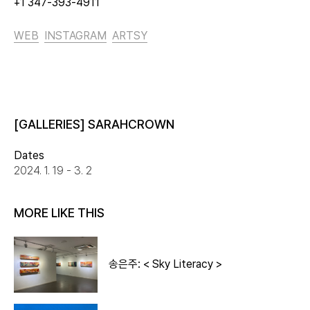
+1 347-393-4911
WEB
INSTAGRAM
ARTSY
[GALLERIES] SARAHCROWN
Dates
2024. 1. 19 - 3. 2
MORE LIKE THIS
송은주: < Sky Literacy >