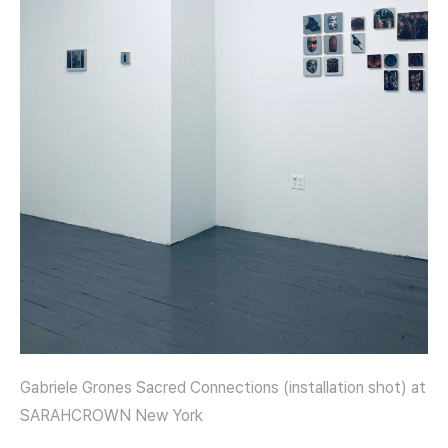
Gabriele Grones Sacred Connections (installation shot) at
SARAHCROWN New York