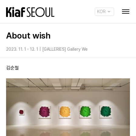
KOR
ENG
About wish
2023. 11. 1 - 12. 1
|
[GALLERIES] Gallery We
김순철