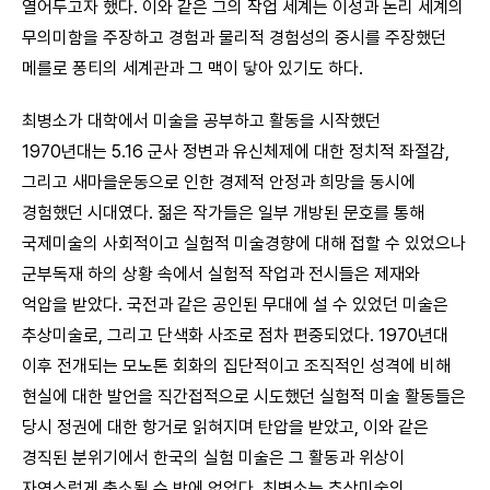
열어두고자 했다. 이와 같은 그의 작업 세계는 이성과 논리 세계의
무의미함을 주장하고 경험과 물리적 경험성의 중시를 주장했던
메를로 퐁티의 세계관과 그 맥이 닿아 있기도 하다.
최병소가 대학에서 미술을 공부하고 활동을 시작했던
1970년대는 5.16 군사 정변과 유신체제에 대한 정치적 좌절감,
그리고 새마을운동으로 인한 경제적 안정과 희망을 동시에
경험했던 시대였다. 젊은 작가들은 일부 개방된 문호를 통해
국제미술의 사회적이고 실험적 미술경향에 대해 접할 수 있었으나
군부독재 하의 상황 속에서 실험적 작업과 전시들은 제재와
억압을 받았다. 국전과 같은 공인된 무대에 설 수 있었던 미술은
추상미술로, 그리고 단색화 사조로 점차 편중되었다. 1970년대
이후 전개되는 모노톤 회화의 집단적이고 조직적인 성격에 비해
현실에 대한 발언을 직간접적으로 시도했던 실험적 미술 활동들은
당시 정권에 대한 항거로 읽혀지며 탄압을 받았고, 이와 같은
경직된 분위기에서 한국의 실험 미술은 그 활동과 위상이
자연스럽게 축소될 수 밖에 없었다. 최병소는 추상미술의