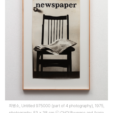
최병소, Untitled 975000 (part of 4 photography), 1975,
photography, 53 x 38 cm ⓒ CHOI Byungso and Arario