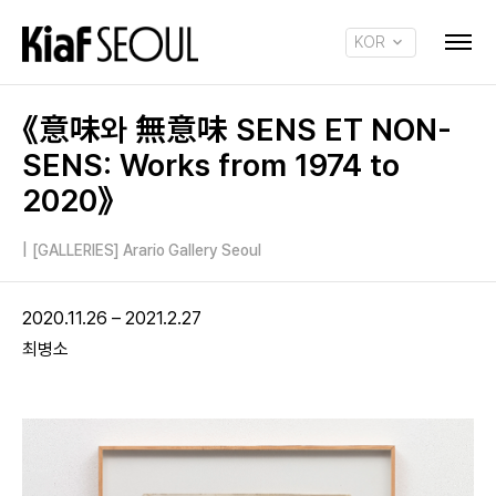
KOR
ENG
《意味와 無意味 SENS ET NON-
SENS: Works from 1974 to
2020》
|
[GALLERIES] Arario Gallery Seoul
2020.11.26 – 2021.2.27
최병소