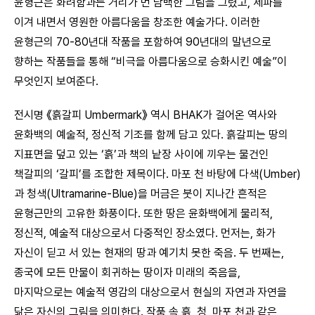
윤형근은 화려함과는 거리가 먼 담백한 그림을 그렸고, 세파를
이겨 내면서 영원한 아름다움을 창조한 예술가다. 이러한
윤형근의 70-80년대 작품을 포함하여 90년대의 말년으로
향하는 작품들을 통해 “비극을 아름다움으로 승화시킨 예술”이
무엇인지 보여준다.
전시명 《흙갈피 Umbermark》 역시 BHAK가 걸어온 역사와
윤화백의 예술적, 정신적 기조를 함께 담고 있다. 흙갈피는 땅의
지표면을 덮고 있는 ‘흙’과 책의 낱장 사이에 끼우는 물건인
책갈피의 ‘갈피’를 조합한 제목이다. 마포 천 바탕에 다색(Umber)
과 청색(Ultramarine-Blue)을 머금은 붓이 지나간 흔적은
윤형근만의 고유한 화풍이다. 또한 땅은 윤화백에게 물리적,
정신적, 예술적 대상으로서 다중적인 장소였다. 먼저는, 화가
자신이 딛고 서 있는 현재의 땅과 예기치 못한 죽음. 두 번째는,
종국에 모든 만물이 회귀하는 땅이자 미래의 죽음을,
마지막으로는 예술적 영감의 대상으로서 현실의 자연과 자연을
닮은 자신의 그림을 의미한다. 작품 속 흙, 청, 마포 천과 같은