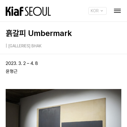
KOR
ENG
흙갈피 Umbermark
|
[GALLERIES] BHAK
2023. 3. 2 – 4. 8
윤형근