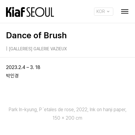
KOR
ENG
Dance of Brush
|
[GALLERIES] GALERIE VAZIEUX
2023.2.4 – 3. 18
박인경
Park In-kyung, P´etales de rose, 2022, Ink on hanji paper,
150 x 200 cm