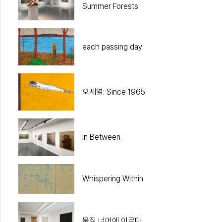
Summer Forests
each passing day
오세열: Since 1965
In Between
Whispering Within
물질 너머에 이르다