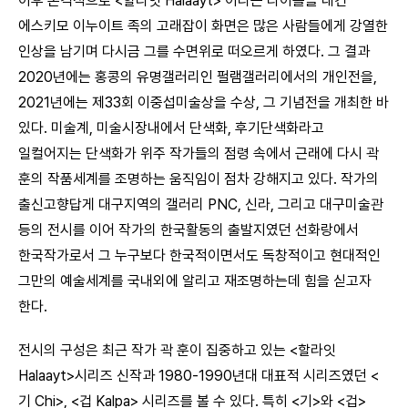
이후 본격적으로 <할라잇 Halaayt> 이라는 타이틀을 내건
에스키모 이누이트 족의 고래잡이 화면은 많은 사람들에게 강열한
인상을 남기며 다시금 그를 수면위로 떠오르게 하였다. 그 결과
2020년에는 홍콩의 유명갤러리인 펄램갤러리에서의 개인전을,
2021년에는 제33회 이중섭미술상을 수상, 그 기념전을 개최한 바
있다. 미술계, 미술시장내에서 단색화, 후기단색화라고
일컬어지는 단색화가 위주 작가들의 점령 속에서 근래에 다시 곽
훈의 작품세계를 조명하는 움직임이 점차 강해지고 있다. 작가의
출신고향답게 대구지역의 갤러리 PNC, 신라, 그리고 대구미술관
등의 전시를 이어 작가의 한국활동의 출발지였던 선화랑에서
한국작가로서 그 누구보다 한국적이면서도 독창적이고 현대적인
그만의 예술세계를 국내외에 알리고 재조명하는데 힘을 싣고자
한다.
전시의 구성은 최근 작가 곽 훈이 집중하고 있는 <할라잇
Halaayt>시리즈 신작과 1980-1990년대 대표적 시리즈였던 <
기 Chi>, <겁 Kalpa> 시리즈를 볼 수 있다. 특히 <기>와 <겁>