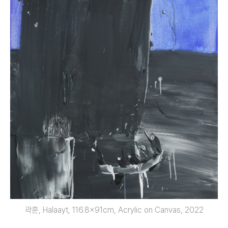
곽훈, Halaayt, 116.8x91cm, Acrylic on Canvas, 2022