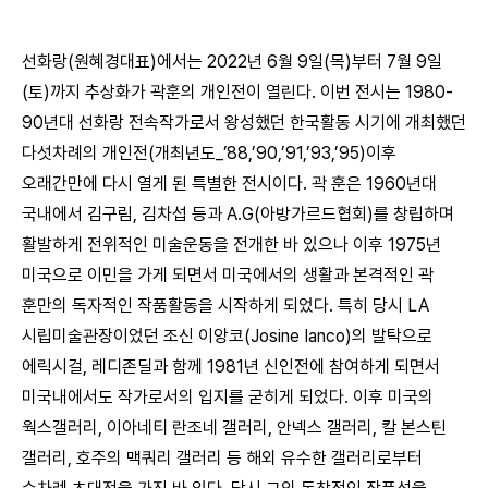
선화랑(원혜경대표)에서는 2022년 6월 9일(목)부터 7월 9일
(토)까지 추상화가 곽훈의 개인전이 열린다. 이번 전시는 1980-
90년대 선화랑 전속작가로서 왕성했던 한국활동 시기에 개최했던
다섯차례의 개인전(개최년도_’88,’90,’91,’93,’95)이후
오래간만에 다시 열게 된 특별한 전시이다. 곽 훈은 1960년대
국내에서 김구림, 김차섭 등과 A.G(아방가르드협회)를 창립하며
활발하게 전위적인 미술운동을 전개한 바 있으나 이후 1975년
미국으로 이민을 가게 되면서 미국에서의 생활과 본격적인 곽
훈만의 독자적인 작품활동을 시작하게 되었다. 특히 당시 LA
시립미술관장이었던 조신 이앙코(Josine Ianco)의 발탁으로
에릭시걸, 레디존딜과 함께 1981년 신인전에 참여하게 되면서
미국내에서도 작가로서의 입지를 굳히게 되었다. 이후 미국의
웍스갤러리, 이아네티 란조네 갤러리, 안넥스 갤러리, 칼 본스틴
갤러리, 호주의 맥쿼리 갤러리 등 해외 유수한 갤러리로부터