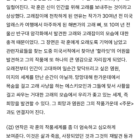
일컬어진다. 곽 훈은 신이 인간을 위해 고래를 보내주는 것이라고
상상했다. 고래잡이에 천착하게 된 연유는 작가가 30여년 전 미국
알래스카 여행에서 마주하게 된 해변가의 고래 뼈, 또 10여 년 전
울산 반구대 암각화에서 발견한 고래와 고래잡이의 모습에 대한
충격 때문이었다. 그 장면은 곽 훈에게 오래도록 기억에 남았고
관련자료들을 찾는 도중 미국서적에서 찾아낸 ‘할라잇’의 어원을
발견하고 그의 작품에 또 하나의 큰 영감으로 자리잡게 되었다.
오래전부터 인간이 고대하며 일순간 맞닥뜨리고 싶은 염원,
미지의 세계를 만난 순간이 아닐까. 망망대해 한가운데에서
목숨을 걸고 고래 사냥을 하는 에스키모인과 그들에 맞서 사활을
걸고 싸우는 거대한 고래의 모습에서 우리가 좆고 있는 세계, 즉
희망을 발견할 수 있다. 그 희망과 염원은 그의 작품가운데 <주문>
과도 연결지어 진다.
〈겁〉 연작은 곽 훈의 작품세계를 좀 더 엄숙하고 심오하게
보여준다. 이것은 삶과 죽음, 사장되었던 것과 그것의 재발견 등과