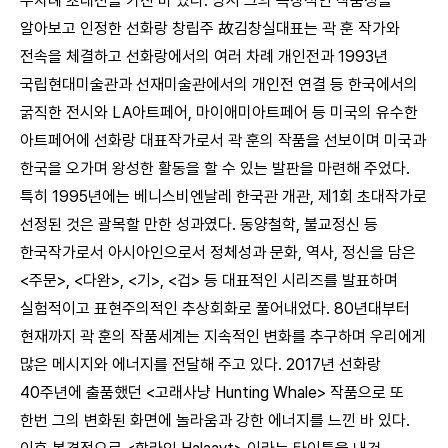
수차례 초대전을 가진 바 있다. 당시 그의 독창적인 작품성을
알아보고 인정한 선화랑 창립주 故김창실대표는 곽 훈 작가와
전속을 체결하고 선화랑에서의 여러 차례 개인전과 1993년
국립현대미술관과 선재미술관에서의 개인전 연결 등 한국에서의
굵직한 전시와 LA아트페어, 마이애미아트페어 등 미국의 유수한
아트페어에 선화랑 대표작가로서 곽 훈의 작품을 선보이며 미국과
한국을 오가며 왕성한 활동을 할 수 있는 발판을 마련해 주었다.
특히 1995년에는 베니스비엔날레 한국관 개관, 제1회 초대작가로
선정된 것은 괄목할 만한 성과였다. 동양철학, 불교정신 등
한국작가로서 아시아인으로서 정체성과 문화, 역사, 정신을 담은
<주문>, <다완>, <기>, <겁> 등 대표적인 시리즈를 발표하며
실험적이고 표현주의적인 추상회화로 풀어내었다. 80년대부터
현재까지 곽 훈의 작품세계는 지속적인 변화를 추구하며 우리에게
많은 메시지와 에너지를 전달해 주고 있다. 2017년 선화랑
40주년에 출품했던 <고래사냥 Hunting Whale> 작품으로 또
한번 그의 변화된 화면에 놀라움과 강한 에너지를 느낀 바 있다.