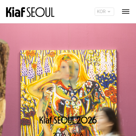
KOR
ENG
Kiaf SEOUL 2O26
2O26. 9. 2 - 6