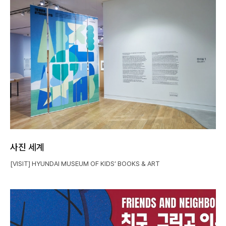
사진 세계
[VISIT] HYUNDAI MUSEUM OF KIDS’ BOOKS & ART