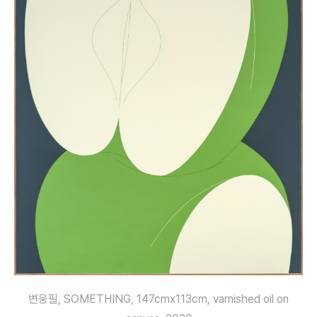
변웅필, SOMETHING, 147cmx113cm, varnished oil on