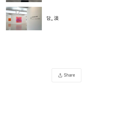
담_ 淡
Share