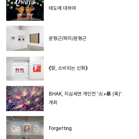
태도에 대하여
윤형근/파리/윤형근
《땅, 소비되는 신화》
BHAK, 지심세연 개인전 ‘火+暴 (폭)’
개최
Forgetting