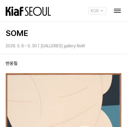
KOR
ENG
SOME
2026. 5. 6 – 5. 30
|
[GALLERIES] gallery NoW
변웅필