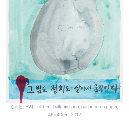
김지원, 무제 Untitled, ballpoint pen, gouache on paper,
45×40㎝, 2012