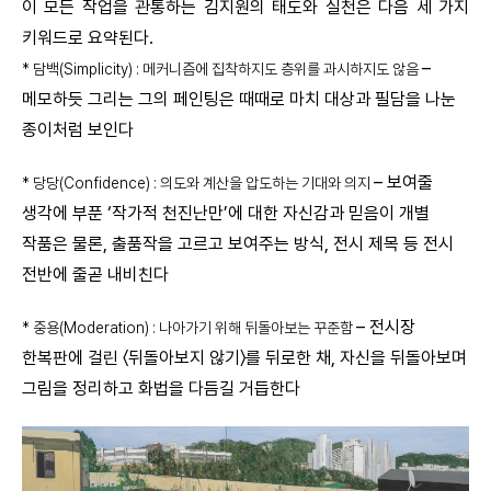
이 모든 작업을 관통하는 김지원의 태도와 실천은 다음 세 가지
키워드로 요약된다.
–
* 담백(Simplicity) : 메커니즘에 집착하지도 층위를 과시하지도 않음
메모하듯 그리는 그의 페인팅은 때때로 마치 대상과 필담을 나눈
종이처럼 보인다
– 보여줄
* 당당(Confidence) : 의도와 계산을 압도하는 기대와 의지
생각에 부푼 ‘작가적 천진난만’에 대한 자신감과 믿음이 개별
작품은 물론, 출품작을 고르고 보여주는 방식, 전시 제목 등 전시
전반에 줄곧 내비친다
– 전시장
* 중용(Moderation) : 나아가기 위해 뒤돌아보는 꾸준함
한복판에 걸린 〈뒤돌아보지 않기〉를 뒤로한 채, 자신을 뒤돌아보며
그림을 정리하고 화법을 다듬길 거듭한다