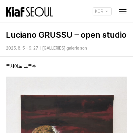
KOR
ENG
Luciano GRUSSU – open studio
2025. 8. 5 – 9. 27
|
[GALLERIES] galerie son
루치아노 그루수