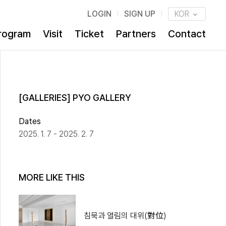
LOGIN
SIGN UP
KOR
rogram
Visit
Ticket
Partners
Contact
[GALLERIES] PYO GALLERY
Dates
2025. 1. 7 - 2025. 2. 7
MORE LIKE THIS
침묵과 열림의 대위(對位)