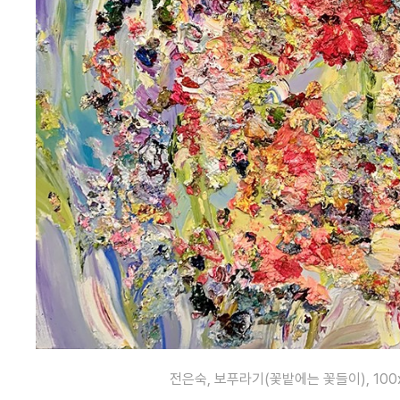
전은숙, 보푸라기(꽃밭에는 꽃들이), 100x100