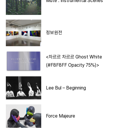
Mute : Instrumental Scenes
정보원전
<차르르 차르르 Ghost White
(#F8F8FF Opacity 75%)>
Lee Bul – Beginning
Force Majeure